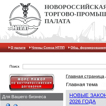
НОВОРОССИЙСКА
ТОРГОВО-ПРОМЫ
ПАЛАТА
О палате
Члены Союза НТПП
Общ. формирования
Антикоррупционная хартия
Контакты
Отделение 
Поиск
Главная страница
Главная тема
НОВЫЕ ЗАКОН
Для Вашего бизнеса
2026 ГОДА