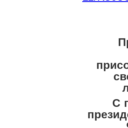
П
присо
св
С 
презид