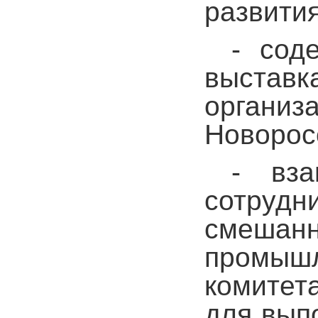
развити
- сод
выстав
органи
Новорос
- вз
сотрудн
смеша
промы
комитет
для вып