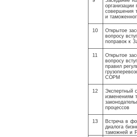
9
Заседание К
организации 
совершения 
и таможенног
10
Открытое зас
вопросу всту
поправок к З
11
Открытое зас
вопросу всту
правил регу
грузоперевоз
СОРМ
12
Экспертный 
изменениям 
законодатель
процессов
13
Встреча в фо
диалога бизн
таможней и 