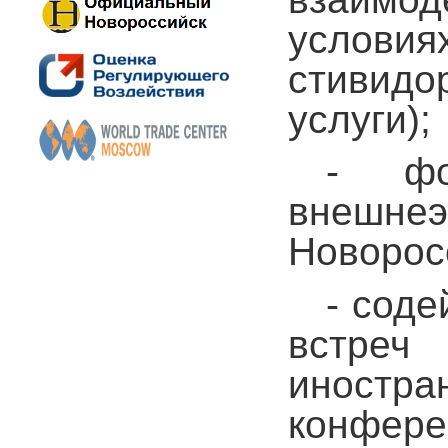
условиях
стивидо
услуги);
- фо
внешн
Новорос
- соде
встреч
иностр
конфер