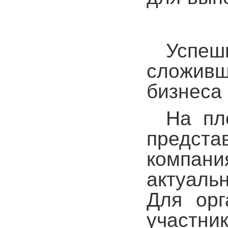
Успеш
сложив
бизнеса
На пл
предст
компан
актуаль
Для орг
участн