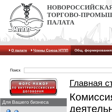
НОВОРОССИЙСКА
ТОРГОВО-ПРОМЫ
ПАЛАТА
О палате
Члены Союза НТПП
Общ. формирования
Антикоррупционная хартия
Контакты
Отделение 
Поиск
Главная с
Комисси
Для Вашего бизнеса
деятель