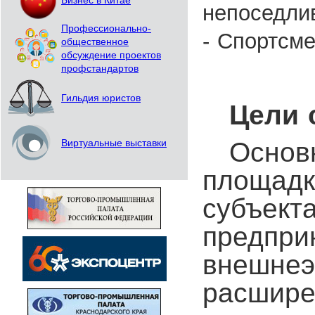
Бизнес в Китае
непоседлив
Профессионально-
- Спортсме
общественное
обсуждение проектов
профстандартов
Гильдия юристов
Цели 
Осно
Виртуальные выставки
площад
субъек
предпри
внешне
расшире