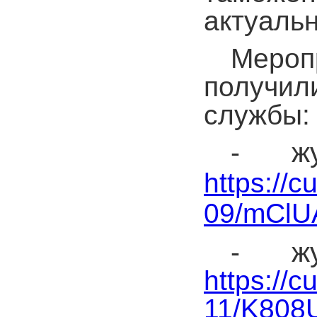
актуаль
Мероп
получи
службы:
- ж
https://
09/mClU
- ж
https://
11/K808U