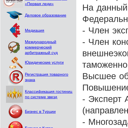
«Первая леди»
На данный
Деловое образование
Федерально
- Член эк
Медиация
- Член кон
Международный
коммерческий
внешнеэко
арбитражный суд
таможенно
Юридические услуги
Высшее об
Регистрация товарного
знака
Повышение
Классификация гостиниц
- Эксперт
по системе звезд
(направлен
Бизнес в Турции
- Многоза