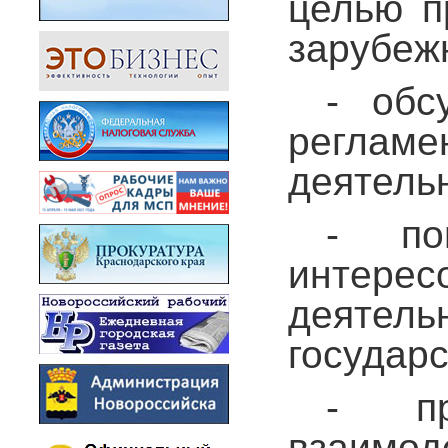
целью п
зарубеж
- обс
регла
деятель
- по
интерес
деятел
государ
- пр
взаимо