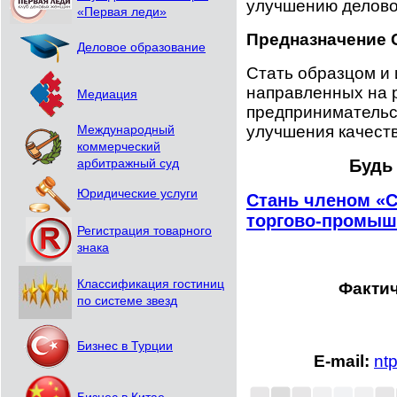
улучшению деловог
«Первая леди»
Предназначение
Деловое образование
Стать образцом и
направленных на 
Медиация
предпринимательс
улучшения качест
Международный
коммерческий
Будь
арбитражный суд
Юридические услуги
Стань членом «
торгово-промыш
Регистрация товарного
знака
Классификация гостиниц
Фактич
по системе звезд
Бизнес в Турции
E-mail:
nt