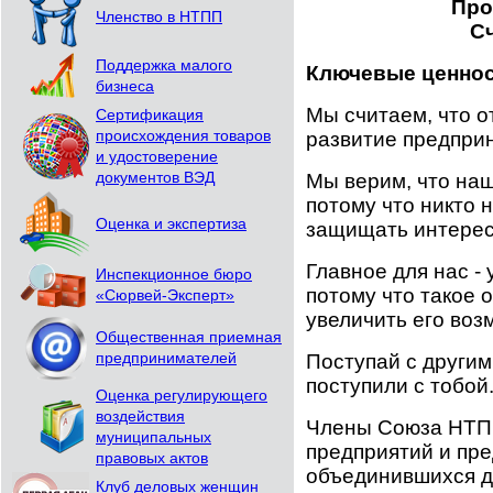
Про
Членство в НТПП
С
Поддержка малого
Ключевые ценнос
бизнеса
Мы считаем, что 
Сертификация
происхождения товаров
развитие предпри
и удостоверение
документов ВЭД
Мы верим, что на
потому что никто 
Оценка и экспертиза
защищать интерес
Главное для нас - 
Инспекционное бюро
потому что такое 
«Сюрвей-Эксперт»
увеличить его воз
Общественная приемная
предпринимателей
Поступай с другими
поступили с тобой
Оценка регулирующего
воздействия
Члены Союза НТП
муниципальных
предприятий и пр
правовых актов
объединившихся д
Клуб деловых женщин