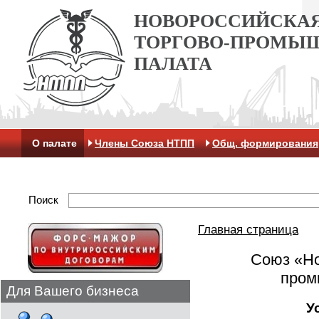
НОВОРОССИЙСКА
ТОРГОВО-ПРОМЫ
ПАЛАТА
О палате
Члены Союза НТПП
Общ. формирования
Антикоррупционная хартия
Контакты
Отделение 
Поиск
Главная страница
Союз «Но
пром
Для Вашего бизнеса
У