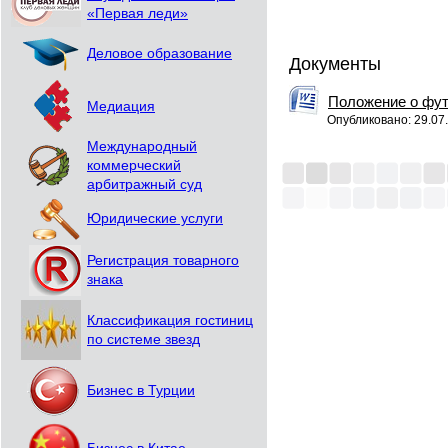
«Первая леди»
Деловое образование
Документы
Положение о фут
Медиация
Опубликовано: 29.07
Международный
коммерческий
арбитражный суд
Юридические услуги
Регистрация товарного
знака
Классификация гостиниц
по системе звезд
Бизнес в Турции