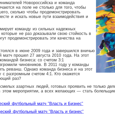
мателей Новороссийска и команда
чаются на поле не столько для того, чтобы
шего, сколько чтобы продемонстрировать
есте и искать новые пути взаимодействия и
ует команду из сильных надежных
 которые не раз доказывали свою стойкость в
огут продемонстрировать эти качества на
ялся в июне 2009 года и завершился вничью
ой матч прошел 27 августа 2010 года. На этот
командой бизнеса: со счетом 3:1
згромили чиновников. В 2011 году у команды
ть реванш. Однако команда бизнеса и на этот
 с разгромным счетом 4:1. Кто окажется
ующий раз?
ых азартных людей, готовых проявить не только дело
 в этом мероприятии, а всех желающих — стать болельщи
еский футбольный матч "Власть и Бизнес"
щеский футбольный матч "Власть и бизнес"