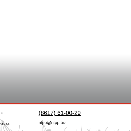
(8617) 61-00-29
а»
ntpp
@
ntpp.biz
ссылка