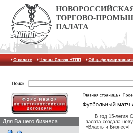
НОВОРОССИЙСКА
ТОРГОВО-ПРОМЫ
ПАЛАТА
О палате
Члены Союза НТПП
Общ. формирования
Отделение МАК
Поиск
Главная страница
/
Прое
Футбольный матч 
В год 15-летия Со
Для Вашего бизнеса
палата создала нов
«Власть и Бизнес»!