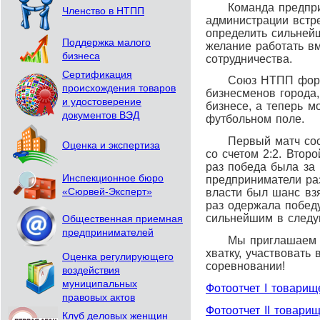
Команда предприни
Членство в НТПП
администрации встре
определить сильней
Поддержка малого
желание работать вм
бизнеса
сотрудничества.
Сертификация
Союз НТПП формир
происхождения товаров
бизнесменов города,
и удостоверение
бизнесе, а теперь м
документов ВЭД
футбольном поле.
Первый матч состо
Оценка и экспертиза
со счетом 2:2. Втор
раз победа была за 
Инспекционное бюро
предприниматели ра
«Сюрвей-Эксперт»
власти был шанс взя
раз одержала победу
сильнейшим в след
Общественная приемная
предпринимателей
Мы приглашаем смел
хватку, участвовать
Оценка регулирующего
соревновании!
воздействия
муниципальных
Фотоотчет I товарищ
правовых актов
Фотоотчет II товари
Клуб деловых женщин