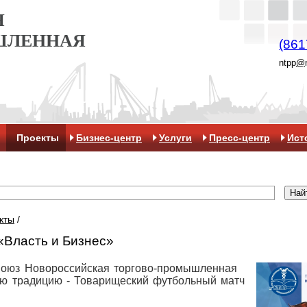
Я
ШЛЕННАЯ
(861
ntpp
@
Проекты
Бизнес-центр
Услуги
Пресс-центр
Ист
кты
/
«Власть и Бизнес»
юз Новороссийская торгово-промышленная
ую традицию - Товарищеский футбольный матч