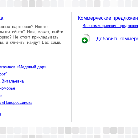
ка
Коммерческие предложе
Все коммерческие предложе
ежных партнеров? Ищете
рынки сбыта? Или, может, выйти
орию? Не стоит прикладывать
Добавить коммер
ы, и клиенты найдут Вас сами.
агазинов «Медовый дар»
орт"
 Витальевна
номорье»
»
 «Новороссийск»
и