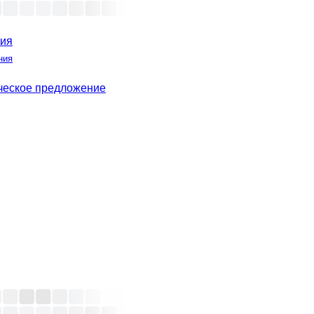
ния
ния
ческое предложение