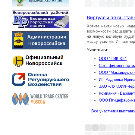
Виртуальная выстав
Хотите найти новых над
возможности расширить 
на новую целевую аудит
массу усилий. И партнер
Участники:
ООО "ПИК-Юг"
Сеть фирменных м
ООО "Максимус-сп
ИП Радченко Ирина
ЗАО «ЛУКОЙЛ-Чер
Компания «Вариант
ООО Птицефабрика
Все участники выставк