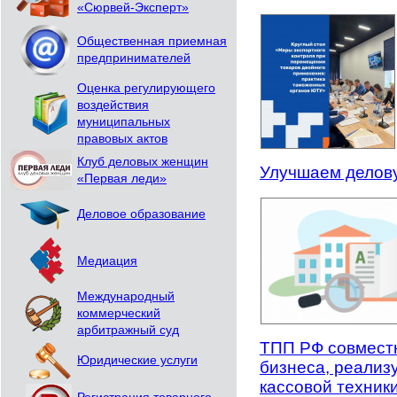
«Сюрвей-Эксперт»
Общественная приемная
предпринимателей
Оценка регулирующего
воздействия
муниципальных
правовых актов
Клуб деловых женщин
Улучшаем делов
«Первая леди»
Деловое образование
Медиация
Международный
коммерческий
арбитражный суд
ТПП РФ совместн
Юридические услуги
бизнеса, реализ
кассовой техник