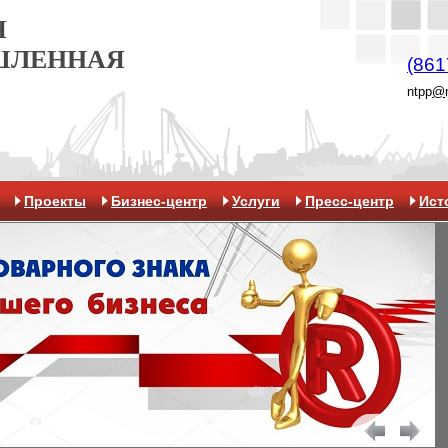
Я
ШЛЕННАЯ
(861
ntpp
@
Проекты
Бизнес-центр
Услуги
Пресс-центр
Ист