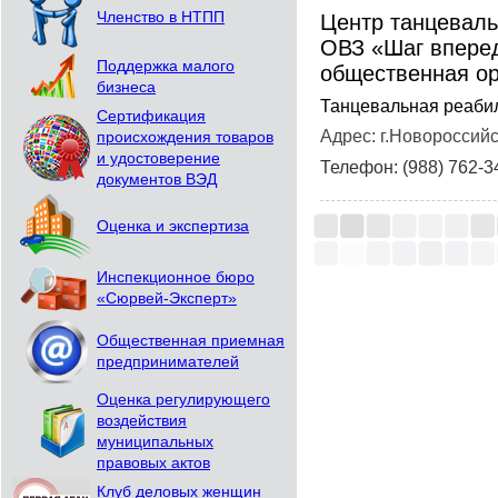
Членство в НТПП
Центр танцеваль
ОВЗ «Шаг вперед
Поддержка малого
общественная ор
бизнеса
Танцевальная реаби
Сертификация
Адрес: г.Новороссийс
происхождения товаров
и удостоверение
Телефон: (988) 762-3
документов ВЭД
Оценка и экспертиза
Инспекционное бюро
«Сюрвей-Эксперт»
Общественная приемная
предпринимателей
Оценка регулирующего
воздействия
муниципальных
правовых актов
Клуб деловых женщин