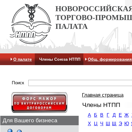
НОВОРОССИЙСКА
ТОРГОВО-ПРОМЫ
ПАЛАТА
О палате
Члены Союза НТПП
Общ. формирования
Антикоррупционная хартия
Контакты
Отделение 
Поиск
Главная страница
Члены НТПП
А
Б
В
Г
Д
Е
Ж
Для Вашего бизнеса
Х
Ц
Ч
Ш
Щ
Э
Ю