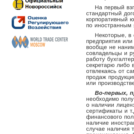
На первый взгля
стандартный дог
корпоративный ю
по иностранным 
Некоторые, в о
предприятия ил
вообще не нани
совладельцы и р
работу бухгалте
секретарю либо 
отвлекаясь от са
продаж продукции
или производств
Во-первых, пр
необходимо полу
о наличии лицен
сертификаты и т.
финансового пол
наличие иностра
случае наличия т