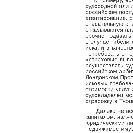
К примеру, есл
судоходной или 
российском порт
агентирование, 
спасательную оп
отказываются пл
срочно подавать 
в случае гибели 
иска, и в качест
потребовать от с
«страховые выпл
осуществлять су
российском арбит
Лондонском Прот
исковых требова
стоимости услуг 
судовладелец мо
страховку в Турц
Далеко не все 
капиталом, явля
юридическими ли
недвижимое имущ