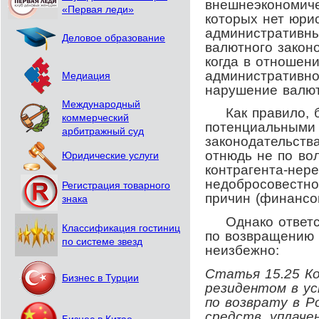
внешнеэкономиче
«Первая леди»
которых нет юри
административны
Деловое образование
валютного законо
когда в отношен
административн
Медиация
нарушение валют
Международный
Как правило, б
коммерческий
потенциальными
арбитражный суд
законодательства
отнюдь не по во
Юридические услуги
контрагента-нере
недобросовестно
Регистрация товарного
причин (финансов
знака
Однако ответст
Классификация гостиниц
по возвращению 
по системе звезд
неизбежно:
Статья 15.25 К
Бизнес в Турции
резидентом в ус
по возврату в 
средств, уплаче