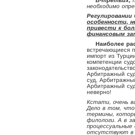
В-третьих,
необходимо опр
Регулировании 
особенности, 
привести к бо
финансовым за
Наиболее рас
встречающиеся п
импорт из Турции
компетенции суд
законодательств
Арбитражный суд
суд, Арбитражный
Арбитражный суд 
неверно!
Кстати, очень 
Дело в том, что
термины, котор
филологи. А в з
процессуальные
отсутствуют в 