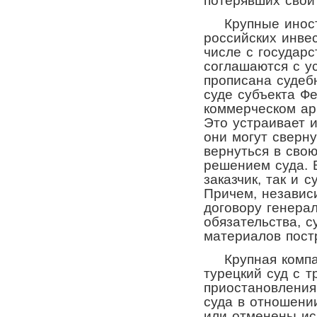
потерявших свои
Крупные иностр
российских инве
числе с государ
соглашаются с ус
прописана судеб
суде субъекта Ф
коммерческом ар
Это устраивает и
они могут сверну
вернуться в свою
решением суда. 
заказчик, так и 
Причем, независи
договору генера
обязательства, 
материалов пост
Крупная компан
турецкий суд с 
приостановления
суда в отношени
или отменены ис