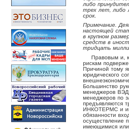
либо принудите
трех лет, либо
срок.
Примечание. Дея
настоящей стат
в крупном разме
средств в инос
тридцать милли
Правовым и, ка
рискам подверже
Причиной тому я
юридического со
внешнеэкономиче
Большинство рук
менеджеров ВЭД
менеджеров по за
предъявляются т
ИНКОТЕРМС и ин
обязанности вхо
осуществление п
имеющимися или