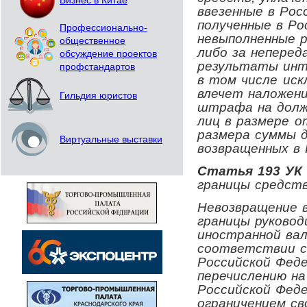
Бизнес в Китае
ввезенные в Рос
полученные в Ро
Профессионально-
невыполненные р
общественное
либо за непере
обсуждение проектов
результаты инт
профстандартов
в том числе иск
влечет наложен
Гильдия юристов
штрафа на долж
лиц в размере 
размера суммы д
Виртуальные выставки
возвращенных в
Статья 193 УК
границы средст
Невозвращение в
границы руковод
иностранной ва
соответствии с
Российской Фед
перечислению на
Российской Феде
ограничением св