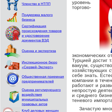
уровень
Членство в НТПП
торгово-
Поддержка малого
бизнеса
Сертификация
происхождения товаров
и удостоверение
документов ВЭД
Оценка и экспертиза
экономических о
Турцией достиг т
Инспекционное бюро
вакуум, существ
«Сюрвей-Эксперт»
хозяйствующих с
себе знать. Есте
Общественная приемная
компании в тече
предпринимателей
работают и разв
непростую деяте
Оценка регулирующего
и среднего бизне
воздействия
муниципальных
теневого импорта
правовых актов
Зачастую многи
Клуб деловых женщин