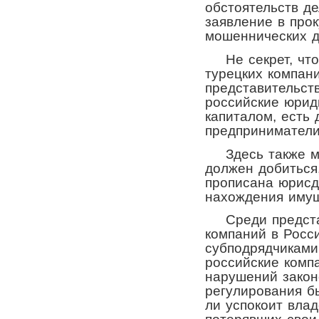
обстоятельств д
заявление в про
мошеннических д
Не секрет, что
турецких компан
представительст
российские юрид
капиталом, есть
предприниматели
Здесь также мн
должен добиться
прописана юрисд
нахождения имущ
Среди представ
компаний в Росс
субподрядчиками
российские компа
нарушений закон
регулирования бы
ли успокоит вла