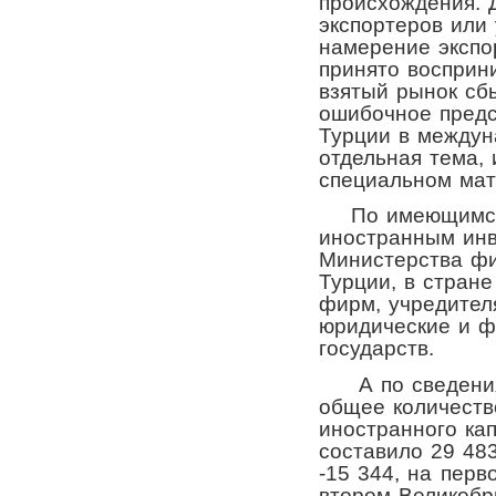
происхождения. 
экспортеров или
намерение экспо
принято восприн
взятый рынок сб
ошибочное предс
Турции в междун
отдельная тема, 
специальном мат
По имеющимся 
иностранным инв
Министерства фи
Турции, в стране
фирм, учредител
юридические и ф
государств.
А по сведениям
общее количеств
иностранного ка
составило 29 48
-15 344, на перв
втором Великобр