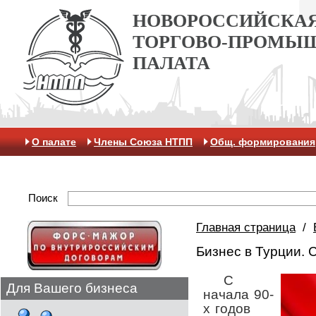
НОВОРОССИЙСКА
ТОРГОВО-ПРОМЫ
ПАЛАТА
О палате
Члены Союза НТПП
Общ. формирования
Антикоррупционная хартия
Контакты
Отделение 
Поиск
Главная страница
/
Бизнес в Турции. 
С
Для Вашего бизнеса
начала 90-
х годов