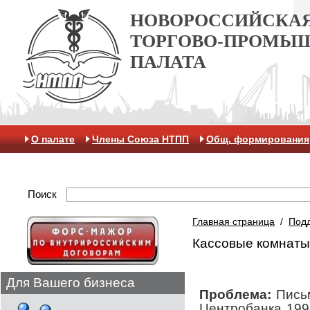
НОВОРОССИЙСКА
ТОРГОВО-ПРОМЫ
ПАЛАТА
О палате
Члены Союза НТПП
Общ. формирования
Антикоррупционная хартия
Контакты
Отделение 
Поиск
Главная страница
/
Подд
Кассовые комнаты
Для Вашего бизнеса
Проблема:
Пись
Центробанка 199