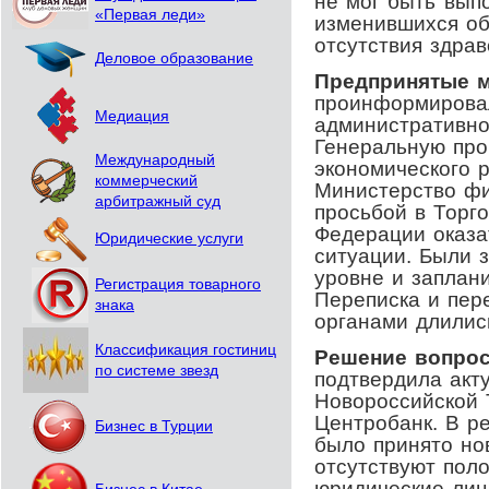
не мог быть вып
«Первая леди»
изменившихся об
отсутствия здрав
Деловое образование
Предпринятые 
проинформирова
Медиация
административно
Генеральную про
Международный
экономического р
коммерческий
Министерство фи
арбитражный суд
просьбой в Торг
Федерации оказа
Юридические услуги
ситуации. Были 
уровне и заплан
Регистрация товарного
Переписка и пер
знака
органами длились
Классификация гостиниц
Решение вопрос
по системе звезд
подтвердила акт
Новороссийской 
Центробанк. В р
Бизнес в Турции
было принято но
отсутствуют пол
юридические лиц