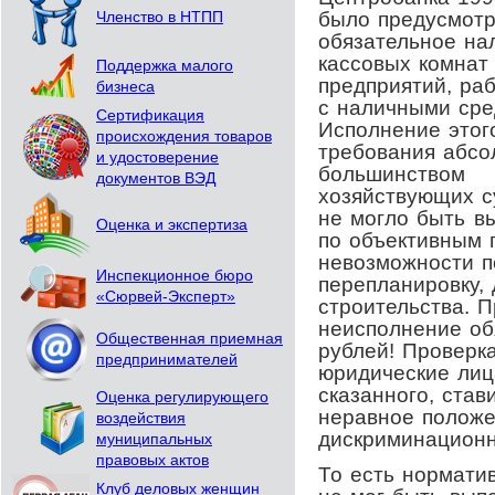
было предусмот
Членство в НТПП
обязательное на
кассовых комнат
Поддержка малого
предприятий, ра
бизнеса
с наличными сре
Сертификация
Исполнение этог
происхождения товаров
требования абс
и удостоверение
большинством
документов ВЭД
хозяйствующих с
не могло быть в
Оценка и экспертиза
по объективным п
невозможности п
Инспекционное бюро
перепланировку,
«Сюрвей-Эксперт»
строительства. 
неисполнение об
Общественная приемная
рублей! Проверк
предпринимателей
юридические лица
сказанного, ста
Оценка регулирующего
неравное положе
воздействия
дискриминационн
муниципальных
правовых актов
То есть нормати
Клуб деловых женщин