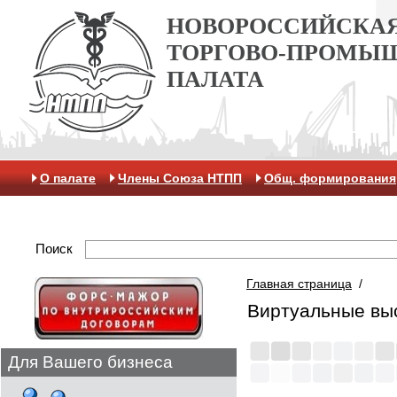
НОВОРОССИЙСКА
ТОРГОВО-ПРОМЫ
ПАЛАТА
О палате
Члены Союза НТПП
Общ. формирования
Антикоррупционная хартия
Контакты
Отделение 
Поиск
Главная страница
/
Виртуальные вы
Для Вашего бизнеса