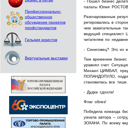
Бизнес в Китае
- Пошел бизнес делат
палаты Юлия РОСТО
Профессионально-
Разочарованные резул
общественное
ретировались в сторон
обсуждение проектов
профстандартов
чем зажигательные тан
ведущий специалист 
читателям по недавне
Гильдия юристов
- Синиговец? Это из к
Виртуальные выставки
Тем временем бизнес 
уравнял счет. Ситуаци
Михаил ЦИМБАЛ, пред
ПОПАНДОПУЛО, подряд 
становилась все тише.
- Дудка сдохла!
Флаг облез!
Победила команда биз
узнала автора – сотр
ЗОХАНА. По всему вид