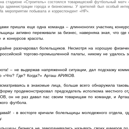
на стадионе «Строитель» состоялся товарищеский футбольный матч «
да администрации города и бизнесмены. У зрителей был особый инте
На мероприятии побывала и корреспондент «НР».
нцами пришла еще одна команда – длинноногих участниц конкур
льщицы активно переживали за бизнес, наверняка зная, что где
 и конкурсов красоты.
райне разочаровал болельщиков. Несмотря на хорошую физичес
российской торгово-промышленной палаты, никому не удалось за
рота! – не выдержав напряженной ситуации, дал подсказку комм
р «Что? Где? Когда?» Арташ АРИКОВ.
всматриваясь в знакомые лица, больше всего обнаружила таковы
форму продемонстрировал председатель исполкома местного от
ОВ, он не раз давал пас своим товарищам по команде, и Арташ
кого футбола.
давай! - в восторге кричали болельщицы молодежного отдела, г
у.
лельщицы бизнеса не заморачивались называть своих кумиров по 