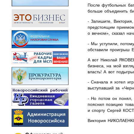
После футбольных бат
больше объединить би
- Запишите, Виктория
предстоящим приемом 
о вечном», сказал на
- Мы уступили, потом
обставили проигрыш Е
А вот Николай ЯКОВЕН
бизнеса, на мой взгл
власть! А вот подыгр
- Сначала я хотел игр
выступавший за «Черн
- Но потом он понял, 
пояснил позицию това
и спорту Сергей КОС
Виктория НИКОЛАЕНК