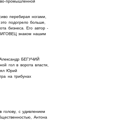
гово-промышленной
сиво перебирая ногами,
 это подогрело больше,
ота бизнеса. Его автор -
ИНИГОВЕЦ знаком нашим
 Александр БЕГУЧИЙ
ной гол в ворота власти,
оял Юрий
гра на трибунах
в голову, с удивлением
бщественностью, Антона