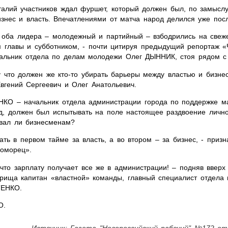
алий участников ждал фуршет, который должен был, по замыслу
знес и власть. Впечатлениями от матча народ делился уже пос
, оба лидера – молодежный и партийный – взбодрились на свеж
главы и субботником, - почти цитируя предыдущий репортаж «
чальник отдела по делам молодежи Олег ДЫННИК, стоя рядом с
у что должен же кто-то убирать барьеры между властью и бизнес
вгений Сергеевич и Олег Анатольевич.
КО – начальник отдела администрации города по поддержке ма
яд, должен был испытывать на поле настоящее раздвоение личнос
ывал ли бизнесменам?
ать в первом тайме за власть, а во втором – за бизнес, - призна
оморец».
что зарплату получает все же в администрации! – подняв вверх
рища капитан «властной» команды, главный специалист отдела 
ТЕНКО.
О.
Источник: Газета "Новороссийский рабочий" №172 от