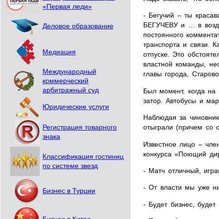
«Первая леди»
- Бегучий – ты краса
БЕГУЧЕВУ и … в возду
Деловое образование
постоянного коммента
транспорта и связи. 
Медиация
отпуске. Это обстояте
властной команды, не
Международный
главы города, Старов
коммерческий
арбитражный суд
Был момент, когда на
затор. Автобусы и ма
Юридические услуги
Наблюдая за чиновник
отыграли (причем со 
Регистрация товарного
знака
Известное лицо – чле
конкурса «Поющий дир
Классификация гостиниц
по системе звезд
- Матч отличный, игр
- От власти мы уже ни
Бизнес в Турции
- Будет бизнес, буде