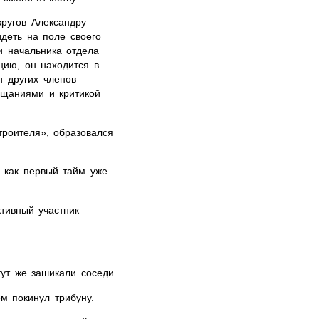
кругов Александру
деть на поле своего
 начальника отдела
цию, он находится в
т других членов
ещаниями и критикой
троителя», образовался
 как первый тайм уже
тивный участник
тут же зашикали соседи.
м покинул трибуну.