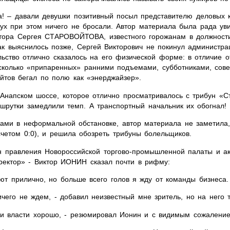
ва! – давали девушки позитивный посыл представителю деловых 
х при этом ничего не бросали. Автор материала была рада уви
тора Сергея СТАРОВОЙТОВА, известного горожанам в должности
Как выяснилось позже, Сергей Викторович не покинул администра
льство отлично сказалось на его физической форме: в отличие о
сколько «припаренных» ранними подъемами, субботниками, сов
ойтов бегал по полю как «энерджайзер».
 Анапском шоссе, которое отлично просматривалось с трибун «С
ршрутки замедлили темп. А транспортный начальник их обогнал!
ами в неформальной обстановке, автор материала не заметила,
счетом 0:0), и решила обозреть трибуны болельщиков.
н правления Новороссийской торгово-промышленной палаты и ак
ектор» - Виктор ИОНИН сказал почти в рифму:
ают прилично, но больше всего голов я жду от команды бизнеса.
чего не ждем, - добавил неизвестный мне зритель, но на него 
т и власти хорошо, - резюмировал Ионин и с видимым сожаление