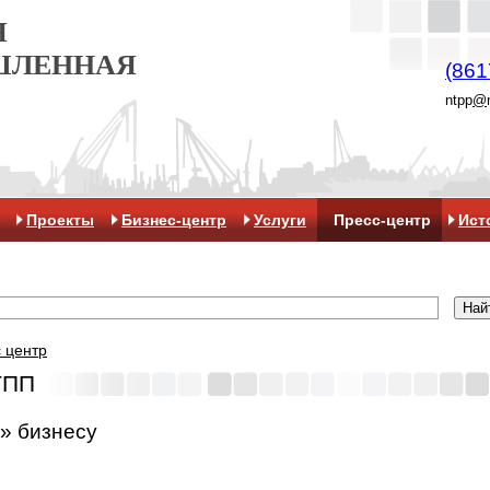
Я
ШЛЕННАЯ
(861
ntpp
@
Проекты
Бизнес-центр
Услуги
Пресс-центр
Ист
 центр
ТПП
» бизнесу