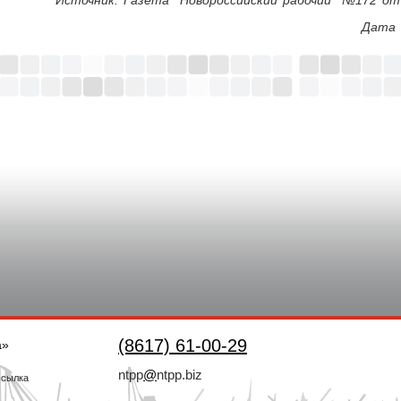
Дата 
(8617) 61-00-29
а»
ntpp
@
ntpp.biz
ссылка