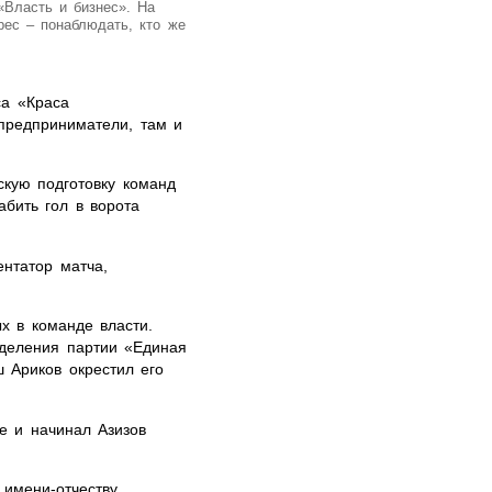
Власть и бизнес». На
рес – понаблюдать, кто же
са «Краса
 предприниматели, там и
кую подготовку команд
бить гол в ворота
ентатор матча,
х в команде власти.
деления партии «Единая
 Ариков окрестил его
де и начинал Азизов
имени-отчеству.