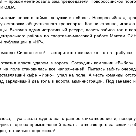
ь! – прокомментировала зам.председателя Новороссийской тор
ВИКОВА.
ьтатами первого тайма, девушки из «Красы Новороссийска», кра
у остановки общественного транспорта. Как ни странно, игроков
цы. Включив административный ресурс, власть забила гол в вор
Центрального района по спортивно-массовой работе Максим С
й публикации в «НР».
оманды Синяговского! – авторитетно заявил кто-то на трибунах.
ответил власти ударом в ворота. Сотрудник компании «Выбор»
я на поле становилась все напряженней. Пытаясь забить очеред
ставлявший кафе «Ирио», упал на поле. А честь команды отст
зарядивший два гола в ворота администрации. Под занавес и
неса, - услышала журналист странное стихотворение и, поверну
удника торгово-промышленной палаты, отвечающего за связи с о
но, он сильно переживал!