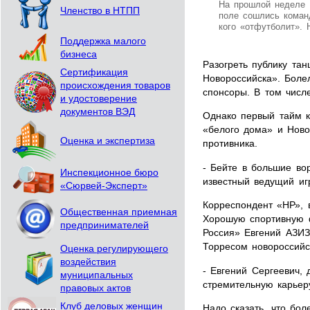
На прошлой неделе 
Членство в НТПП
поле сошлись коман
кого «отфутболит». 
Поддержка малого
бизнеса
Разогреть публику та
Сертификация
Новороссийска». Боле
происхождения товаров
спонсоры. В том числе
и удостоверение
документов ВЭД
Однако первый тайм к
«белого дома» и Ново
Оценка и экспертиза
противника.
- Бейте в большие во
Инспекционное бюро
известный ведущий иг
«Сюрвей-Эксперт»
Корреспондент «НР», 
Общественная приемная
Хорошую спортивную 
предпринимателей
Россия» Евгений АЗИЗ
Торресом новороссийс
Оценка регулирующего
воздействия
- Евгений Сергеевич, 
муниципальных
стремительную карьер
правовых актов
Клуб деловых женщин
Надо сказать, что бо