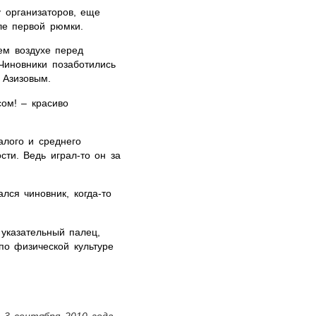
 организаторов, еще
ле первой рюмки.
ем воздухе перед
Чиновники позаботились
 Азизовым.
ом! – красиво
лого и среднего
ти. Ведь играл-то он за
лся чиновник, когда-то
 указательный палец,
по физической культуре
 3 сентября 2010 года