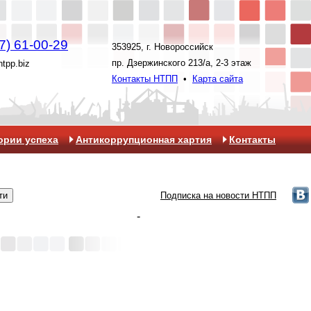
7) 61-00-29
353925, г. Новороссийск
пр. Дзержинского 213/а, 2-3 этаж
ntpp.biz
Контакты НТПП
•
Карта сайта
ории успеха
Антикоррупционная хартия
Контакты
Подписка на новости НТПП
-