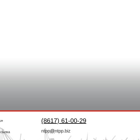
(8617) 61-00-29
а»
ntpp
@
ntpp.biz
ссылка