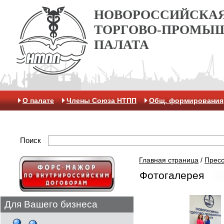
НОВОРОССИЙСКА
ТОРГОВО-ПРОМЫ
ПАЛАТА
О палате
Члены Союза НТПП
Общ. формирования
Отделение МАК
Поиск
Главная страница
/
Пресс
Фотогалерея
Для Вашего бизнеса