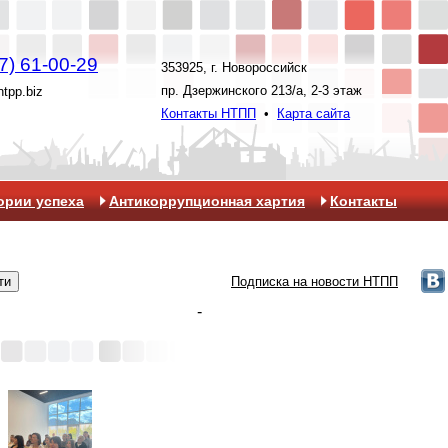
7) 61-00-29
353925, г. Новороссийск
пр. Дзержинского 213/а, 2-3 этаж
ntpp.biz
Контакты НТПП
•
Карта сайта
ории успеха
Антикоррупционная хартия
Контакты
Подписка на новости НТПП
-