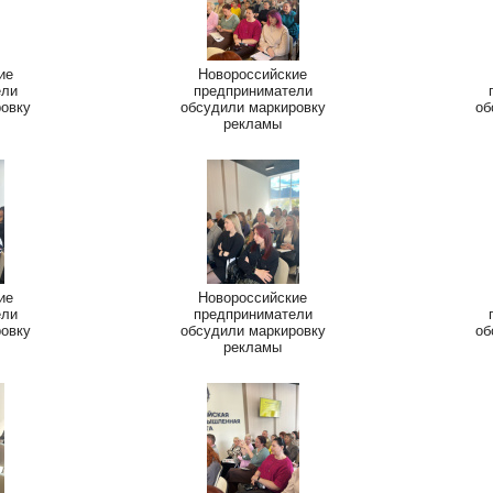
ие
Новороссийские
ели
предприниматели
ровку
обсудили маркировку
об
рекламы
ие
Новороссийские
ели
предприниматели
ровку
обсудили маркировку
об
рекламы