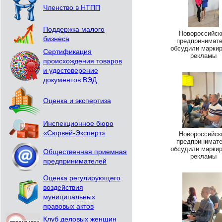
Членство в НТПП
Поддержка малого
Новороссийск
бизнеса
предпринимат
обсудили марки
Сертификация
рекламы
происхождения товаров
и удостоверение
документов ВЭД
Оценка и экспертиза
Инспекционное бюро
«Сюрвей-Эксперт»
Новороссийск
предпринимат
обсудили марки
Общественная приемная
рекламы
предпринимателей
Оценка регулирующего
воздействия
муниципальных
правовых актов
Клуб деловых женщин