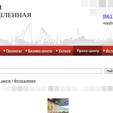
Я
ШЛЕННАЯ
(861
ntpp
@
Проекты
Бизнес-центр
Услуги
Пресс-центр
Ист
 центр
/
Фотогалерея