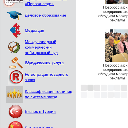
«Первая леди»
Новороссийск
предпринимат
Деловое образование
обсудили марки
рекламы
Медиация
Международный
коммерческий
арбитражный суд
Юридические услуги
Новороссийск
предпринимат
обсудили марки
Регистрация товарного
рекламы
знака
Классификация гостиниц
по системе звезд
Бизнес в Турции