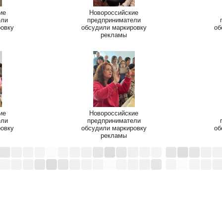
ие
Новороссийские
ели
предприниматели
ровку
обсудили маркировку
об
рекламы
ие
Новороссийские
ели
предприниматели
ровку
обсудили маркировку
об
рекламы