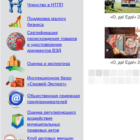
Членство в НТПП
«О, да! Еда!» 
Поддержка малого
бизнеса
Сертификация
происхождения товаров
и удостоверение
документов ВЭД
«О, да! Еда!» 
Оценка и экспертиза
Инспекционное бюро
«Сюрвей-Эксперт»
Общественная приемная
предпринимателей
Оценка регулирующего
воздействия
муниципальных
правовых актов
Клуб деловых женщин