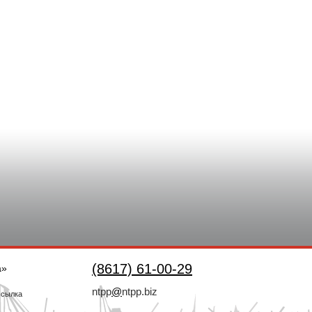
(8617) 61-00-29
а»
ntpp
@
ntpp.biz
ссылка