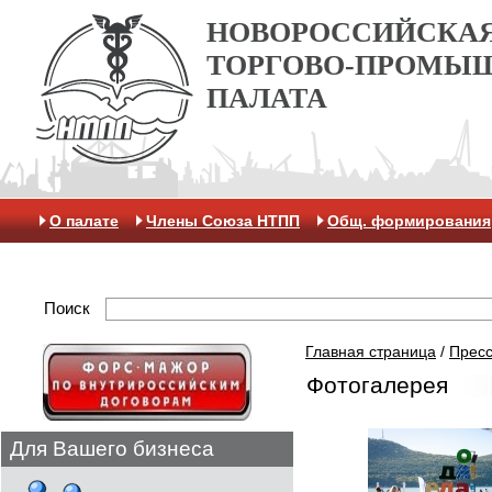
НОВОРОССИЙСКА
ТОРГОВО-ПРОМЫ
ПАЛАТА
О палате
Члены Союза НТПП
Общ. формирования
Отделение МАК
Поиск
Главная страница
/
Пресс
Фотогалерея
Для Вашего бизнеса