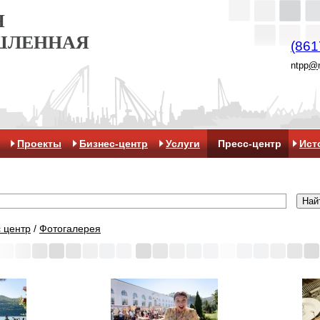
Я
ШЛЕННАЯ
(861
ntpp
@
Проекты
Бизнес-центр
Услуги
Пресс-центр
Ист
 центр
/
Фотогалерея