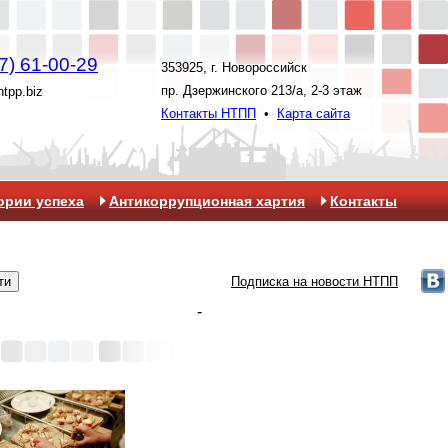
7) 61-00-29
353925, г. Новороссийск
пр. Дзержинского 213/а, 2-3 этаж
ntpp.biz
Контакты НТПП
•
Карта сайта
ории успеха
Антикоррупционная хартия
Контакты
Подписка на новости НТПП
-