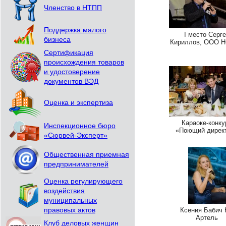
Членство в НТПП
Поддержка малого
I место Серг
бизнеса
Кириллов, ООО 
Сертификация
происхождения товаров
и удостоверение
документов ВЭД
Оценка и экспертиза
Караоке-конку
Инспекционное бюро
«Поющий дирек
«Сюрвей-Эксперт»
Общественная приемная
предпринимателей
Оценка регулирующего
воздействия
муниципальных
правовых актов
Ксения Бабич
Артель
Клуб деловых женщин