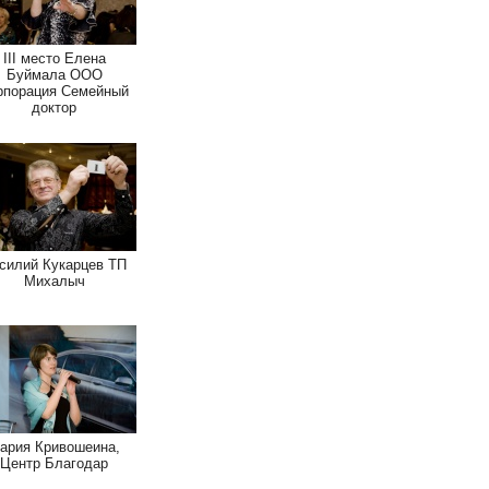
III место Елена
Буймала ООО
рпорация Семейный
доктор
силий Кукарцев ТП
Михалыч
ария Кривошеина,
Центр Благодар