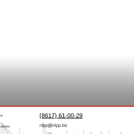
(8617) 61-00-29
а»
ntpp
@
ntpp.biz
ссылка