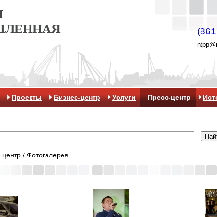
Я
ШЛЕННАЯ
(861
ntpp
@
Проекты
Бизнес-центр
Услуги
Пресс-центр
Ист
 центр
/
Фотогалерея