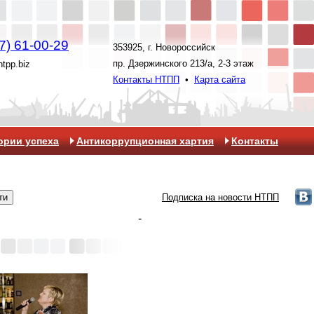
7) 61-00-29
353925, г. Новороссийск
пр. Дзержинского 213/а, 2-3 этаж
ntpp.biz
Контакты НТПП
•
Карта сайта
ории успеха
Антикоррупционная хартия
Контакты
Подписка на новости НТПП
-