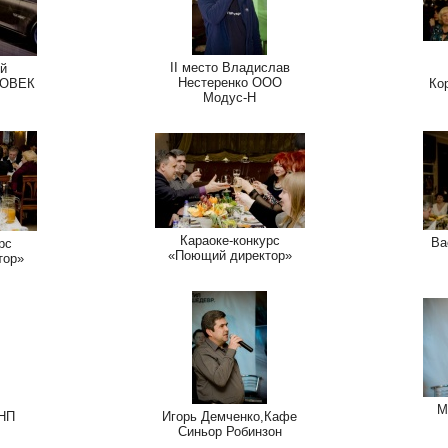
II место Владислав
ей
Нестеренко ООО
НОВЕК
Ко
Модус-Н
Караоке-конкурс
Ва
рс
«Поющий директор»
тор»
М
 НП
Игорь Демченко,Кафе
Синьор Робинзон