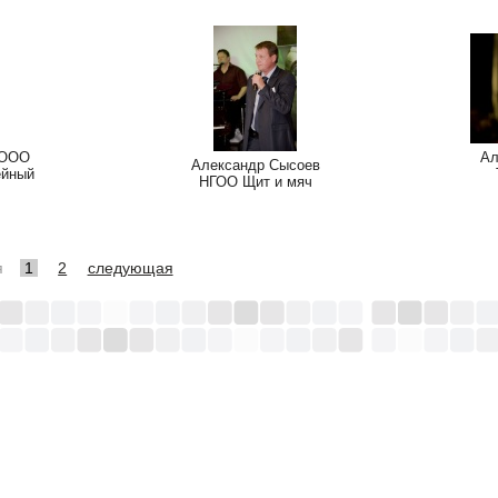
 ООО
Ал
Александр Сысоев
ейный
НГОО Щит и мяч
я
1
2
следующая