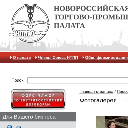
НОВОРОССИЙСКА
ТОРГОВО-ПРОМЫ
ПАЛАТА
О палате
Члены Союза НТПП
Общ. формирования
Отделение МАК
Поиск
Главная страница
/
Пресс
Фотогалерея
Для Вашего бизнеса