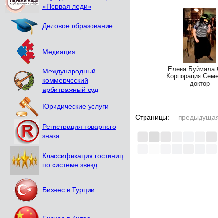
«Первая леди»
Деловое образование
Медиация
Елена Буймала
Международный
Корпорация Сем
коммерческий
доктор
арбитражный суд
Юридические услуги
Страницы:
предыдуща
Регистрация товарного
знака
Классификация гостиниц
по системе звезд
Бизнес в Турции