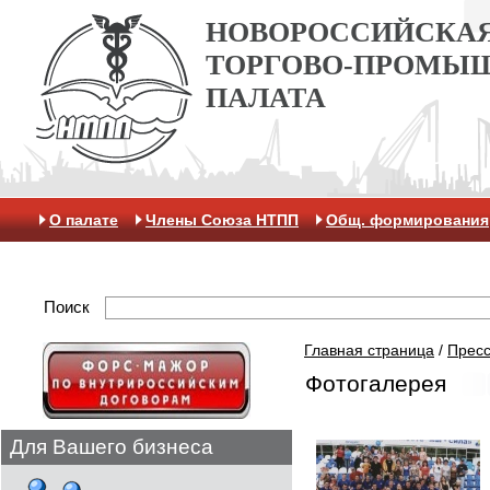
НОВОРОССИЙСКА
ТОРГОВО-ПРОМЫ
ПАЛАТА
О палате
Члены Союза НТПП
Общ. формирования
Антикоррупционная хартия
Контакты
Отделение 
Поиск
Главная страница
/
Пресс
Фотогалерея
Для Вашего бизнеса