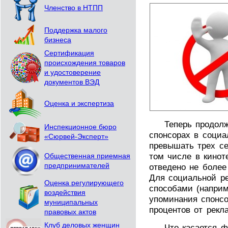
Членство в НТПП
Поддержка малого
бизнеса
Сертификация
происхождения товаров
и удостоверение
документов ВЭД
Оценка и экспертиза
Теперь продолжи
Инспекционное бюро
спонсорах в социа
«Сюрвей-Эксперт»
превышать трех се
том числе в кинот
Общественная приемная
предпринимателей
отведено не более
Для социальной р
Оценка регулирующего
способами (наприм
воздействия
упоминания спонсо
муниципальных
процентов от рекл
правовых актов
Клуб деловых женщин
Что касается физ