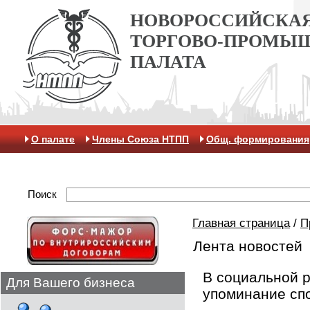
НОВОРОССИЙСКА
ТОРГОВО-ПРОМЫ
ПАЛАТА
О палате
Члены Союза НТПП
Общ. формирования
Антикоррупционная хартия
Контакты
Отделение 
Поиск
Главная страница
/
П
Лента новостей
В социальной 
Для Вашего бизнеса
упоминание сп