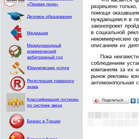
«Первая леди»
разрешено только,
помощи оказавшим
Деловое образование
нуждающимся в ле
законопроект прой
в социальной рек
Медиация
некоммерческие ор
описанием их деят
Международный
коммерческий
Пока неизвестно,
арбитражный суд
соблюдением устан
Юридические услуги
компаниям за их 
рынок рекламы кон
Регистрация товарного
антимонопольная с
знака
Классификация гостиниц
Поделиться…
по системе звезд
Бизнес в Турции