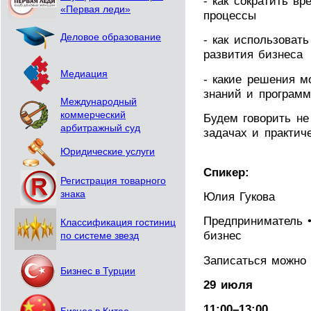
- как сократить в
«Первая леди»
процессы
Деловое образование
- как использовать
развития бизнеса
Медиация
- какие решения м
знаний и программ
Международный
коммерческий
Будем говорить не
арбитражный суд
задачах и практич
Юридические услуги
Спикер:
Регистрация товарного
знака
Юлия Гукова
Предприниматель •
Классификация гостиниц
бизнес
по системе звезд
Записаться можн
Бизнес в Турции
29 июля
11:00–13:00