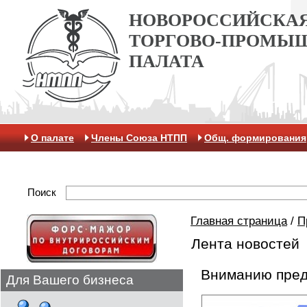
НОВОРОССИЙСКА
ТОРГОВО-ПРОМЫ
ПАЛАТА
О палате
Члены Союза НТПП
Общ. формирования
Антикоррупционная хартия
Контакты
Отделение 
Поиск
Главная страница
/
П
Лента новостей
Вниманию пред
Для Вашего бизнеса