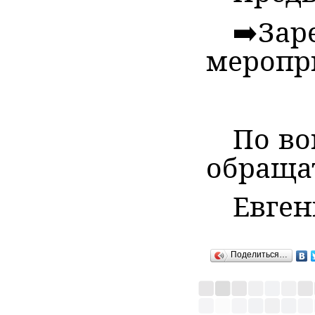
➡
З
меропр
По во
обраща
Евгени
Поделиться…