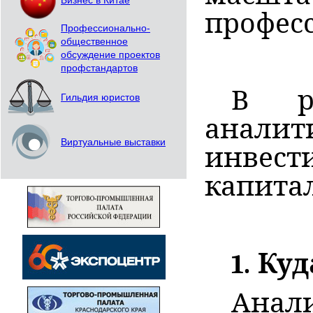
Бизнес в Китае
профес
Профессионально-
общественное
обсуждение проектов
профстандартов
В ра
Гильдия юристов
аналит
Виртуальные выставки
инвест
капитал
1. Ку
Анали