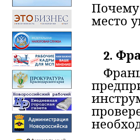
Почему
место 
2. Ф
Фра
предпр
инстру
прове
необход