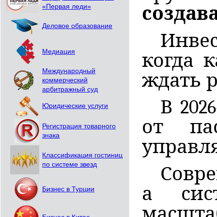
«Первая леди»
создав
Деловое образование
Инвес
Медиация
когда 
Международный
ждать р
коммерческий
арбитражный суд
В 202
Юридические услуги
от па
Регистрация товарного
знака
управл
Классификация гостиниц
по системе звезд
Совре
а сис
Бизнес в Турции
масшт