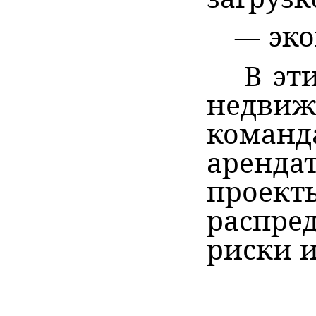
— эко
В эти
недвиж
команда
аренда
проект
распре
риски 