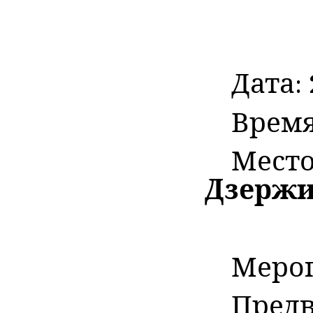
Дата:
Врем
Мест
Дзержин
Мероп
Предв