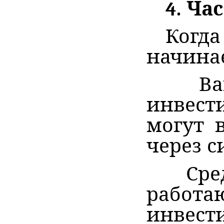
4. Ч
Когд
начинае
Ваш
инвест
могут 
через 
Сред
работа
инвест