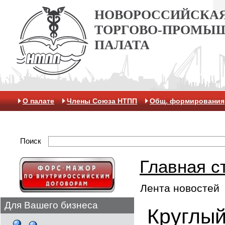
НОВОРОССИЙСКА
ТОРГОВО-ПРОМЫ
ПАЛАТА
О палате
Члены Союза НТПП
Общ. формирования
Антикоррупционная хартия
Контакты
Отделение 
Поиск
Главная с
Лента новостей
Для Вашего бизнеса
Круглый