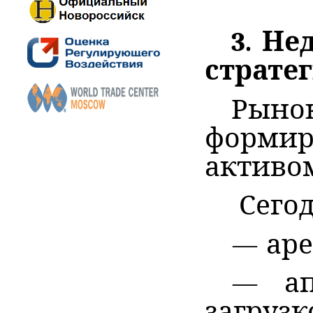
3. Н
страте
Рыно
формир
активо
Сегод
— ар
— ап
загруз