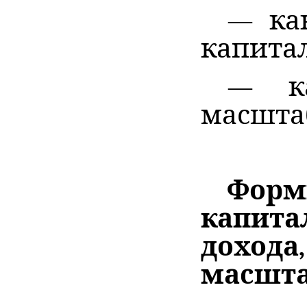
— как
капитал
— ка
масшта
Форм
капита
доход
масшта