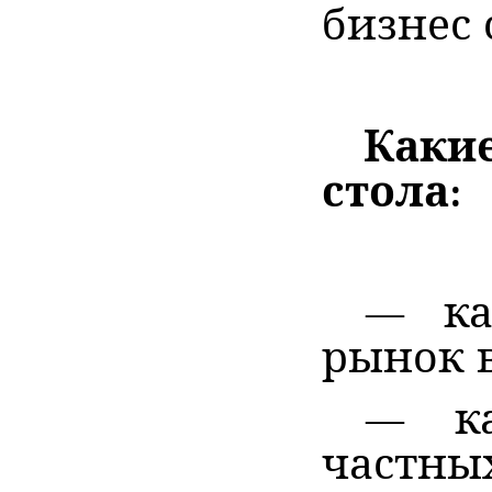
бизнес
Какие
стола:
— ка
рынок 
— ка
частны