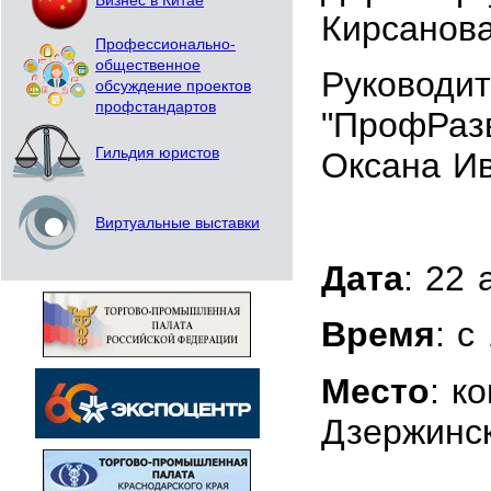
Бизнес в Китае
Кирсанов
Профессионально-
общественное
Руководи
обсуждение проектов
профстандартов
"ПрофРазв
Гильдия юристов
Оксана И
Виртуальные выставки
Дата
: 22 
Время
: с
Место
: к
Дзержинск