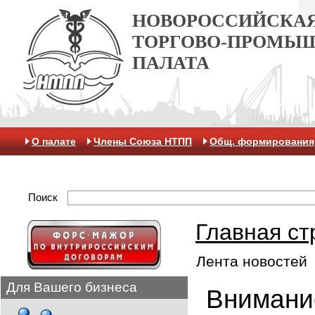
НОВОРОССИЙСКА
ТОРГОВО-ПРОМЫ
ПАЛАТА
О палате
Члены Союза НТПП
Общ. формирования
Антикоррупционная хартия
Контакты
Отделение 
Поиск
Главная ст
Лента новостей
Для Вашего бизнеса
Внимани