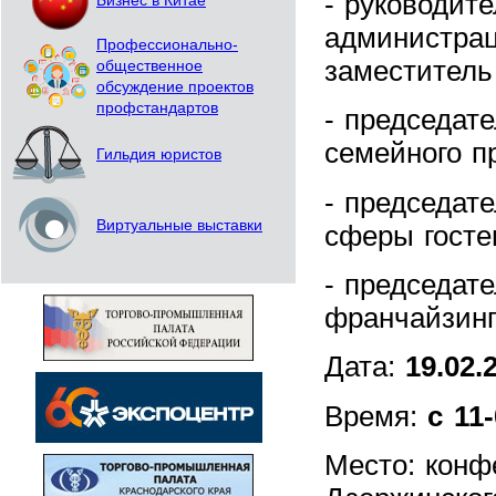
- руководит
Бизнес в Китае
администрац
Профессионально-
заместитель
общественное
обсуждение проектов
профстандартов
- председат
семейного 
Гильдия юристов
- председат
Виртуальные выставки
сферы гост
- председат
франчайзин
Дата:
19.02.
Время:
с 11
Место: конф