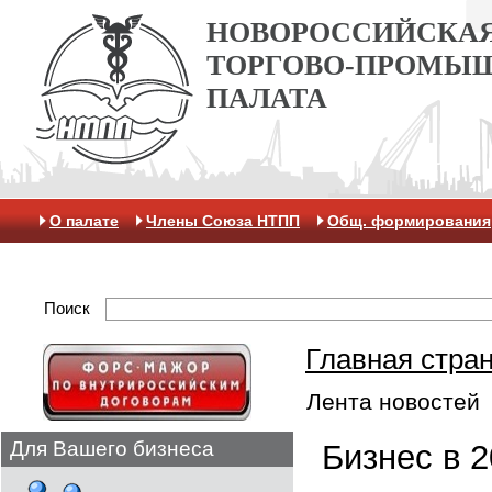
НОВОРОССИЙСКА
ТОРГОВО-ПРОМЫ
ПАЛАТА
О палате
Члены Союза НТПП
Общ. формирования
Антикоррупционная хартия
Контакты
Отделение 
Поиск
Главная стра
Лента новостей
Для Вашего бизнеса
Бизнес в 