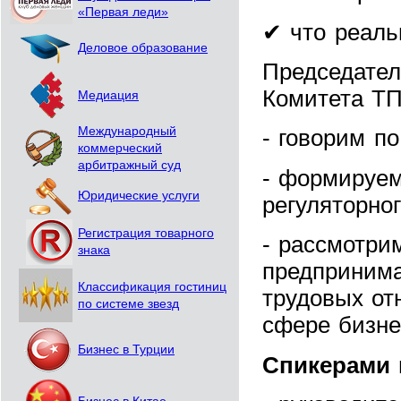
«Первая леди»
✔ что реаль
Деловое образование
Председате
Комитета Т
Медиация
Международный
- говорим п
коммерческий
арбитражный суд
- формируем
Юридические услуги
регуляторно
Регистрация товарного
- рассмотри
знака
предпринима
Классификация гостиниц
трудовых от
по системе звезд
сфере бизне
Бизнес в Турции
Спикерами 