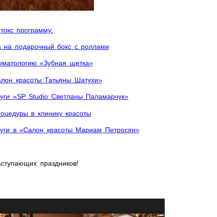
токс программу.
а на подарочный бокс с роллами
томатологию «Зубная щетка»
алон красоты Татьяны Шатухи»
луги «SP Studio Светланы Паламарчук»
роцедуры в клинику красоты
луги в «Салон красоты Мариам Петросян»
ступающих праздников!