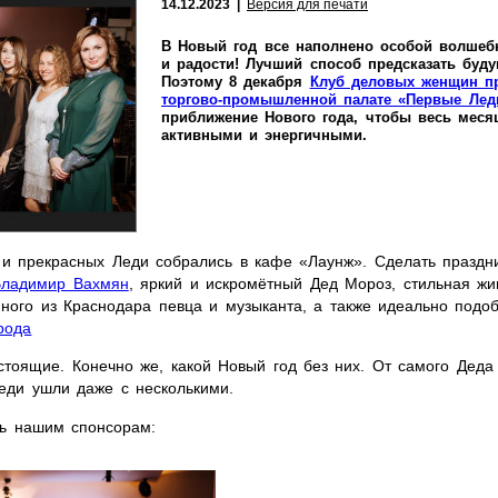
14.12.2023 |
Версия для печати
В Новый год все наполнено особой волшеб
и радости! Лучший способ предсказать буду
Поэтому 8 декабря
Клуб деловых женщин п
торгово-промышленной палате «Первые Лед
приближение Нового года, чтобы весь меся
активными и энергичными.
 и прекрасных Леди собрались в кафе «Лаунж». Сделать празд
Владимир Вахмян
, яркий и искромётный Дед Мороз, стильная жи
ного из Краснодара певца и музыканта, а также идеально подо
рода
тоящие. Конечно же, какой Новый год без них. От самого Деда
еди ушли даже с несколькими.
ть нашим спонсорам: