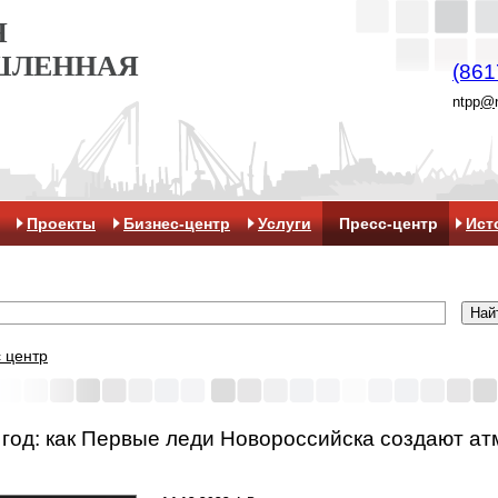
Я
ШЛЕННАЯ
(861
ntpp
@
Проекты
Бизнес-центр
Услуги
Пресс-центр
Ист
 центр
од: как Первые леди Новороссийска создают а