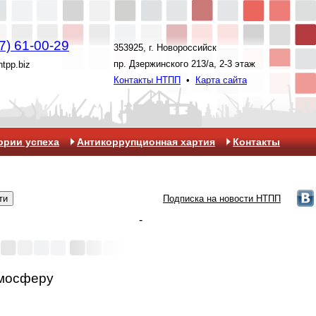
7) 61-00-29
353925, г. Новороссийск
пр. Дзержинского 213/а, 2-3 этаж
ntpp.biz
Контакты НТПП
•
Карта сайта
ории успеха
Антикоррупционная хартия
Контакты
Подписка на новости НТПП
-
тмосферу