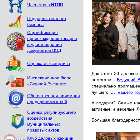
Членство в НТПП
Поддержка малого
бизнеса
Сертификация
происхождения товаров
и удостоверение
документов ВЭД
Оценка и экспертиза
Для этого 30 деловых
Инспекционное бюро
помогали -
Ведущий 
«Сюрвей-Эксперт»
специально приглашен
лучшего
DJ нашего го
Общественная приемная
предпринимателей
А подарки? Самые нас
активные и веселые Л
Оценка регулирующего
воздействия
Большая благодарнос
муниципальных
правовых актов
Клуб деловых женщин