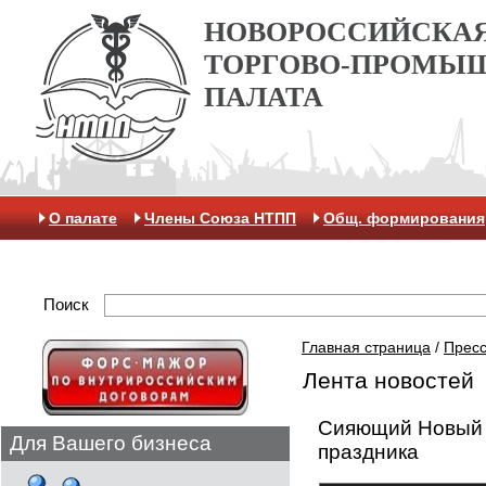
НОВОРОССИЙСКА
ТОРГОВО-ПРОМЫ
ПАЛАТА
О палате
Члены Союза НТПП
Общ. формирования
Отделение МАК
Поиск
Главная страница
/
Пресс
Лента новостей
Сияющий Новый г
Для Вашего бизнеса
праздника