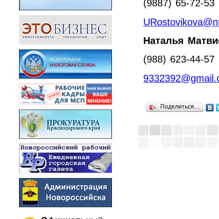
(9887) 65-72-53
URostovikova@nt
Наталья Матви
(988) 623-44-57
9332392@gmail.
Поделиться…