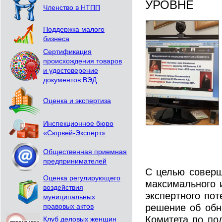
УРОВНЕ
Членство в НТПП
Поддержка малого
бизнеса
Сертификация
происхождения товаров
и удостоверение
документов ВЭД
Оценка и экспертиза
Инспекционное бюро
«Сюрвей-Эксперт»
Общественная приемная
предпринимателей
С целью соверш
Оценка регулирующего
максимального 
воздействия
экспертного по
муниципальных
решение об обн
правовых актов
Комитета по по
Клуб деловых женщин