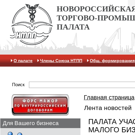
НОВОРОССИЙСКА
ТОРГОВО-ПРОМЫ
ПАЛАТА
О палате
Члены Союза НТПП
Общ. формирования
Антикоррупционная хартия
Контакты
Отделение 
Поиск
Главная страница
Лента новостей
ПАЛАТА УЧА
Для Вашего бизнеса
МАЛОГО БИ