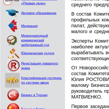
«Первая леди»
среднего предп
Деловое образование
В состав Комит
профильных ком
палат, действу
Медиация
малого и средн
Международный
Эксперты Комит
коммерческий
арбитражный суд
наиболее актуа
вырабатывать 
Юридические услуги
соответствующи
Регистрация товарного
От Новороссийс
знака
состав Комитет
Классификация гостиниц
Юлия РОСТОВИК
по системе звезд
малому бизнеса
руководитель п
Бизнес в Турции
МАТВИЕНКО.
Первое заседан