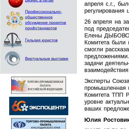
Бизнес в Китае
апреля с.г., бы
регулирования 
Профессионально-
общественное
26 апреля на з
обсуждение проектов
под председате
профстандартов
Елены ДЫБОВОЙ
Гильдия юристов
Комитета были 
смогли рассказа
предложениями.
Виртуальные выставки
задачи деятель
взаимодействия
Эксперты Союза
промышленная 
Комитета ТПП Р
уровне актуаль
ваших предложе
Юлия Ростови