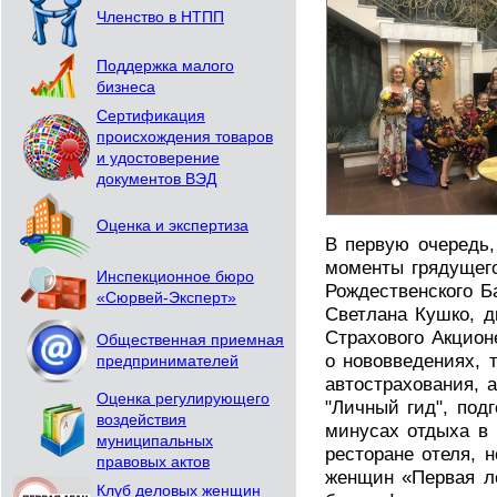
Членство в НТПП
Поддержка малого
бизнеса
Сертификация
происхождения товаров
и удостоверение
документов ВЭД
Оценка и экспертиза
В первую очередь
моменты грядущего
Инспекционное бюро
Рождественского Б
«Сюрвей-Эксперт»
Светлана Кушко, д
Страхового Акцион
Общественная приемная
о нововведениях, 
предпринимателей
автострахования, 
Оценка регулирующего
"Личный гид", под
воздействия
минусах отдыха в 
муниципальных
ресторане отеля, 
правовых актов
женщин «Первая л
Клуб деловых женщин