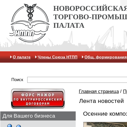
НОВОРОССИЙСКА
ТОРГОВО-ПРОМЫ
ПАЛАТА
О палате
Члены Союза НТПП
Общ. формирования
Антикоррупционная хартия
Контакты
Отделение 
Поиск
Главная страница
/
П
Лента новостей
Осенние компо
Для Вашего бизнеса