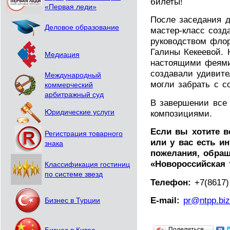
билеты!
«Первая леди»
После заседания 
Деловое образование
мастер-класс созд
руководством фло
Галины Кекеевой. 
Медиация
настоящими феями
создавали удивите
Международный
могли забрать с с
коммерческий
арбитражный суд
В завершении все
композициями.
Юридические услуги
Если вы хотите 
Регистрация товарного
или у вас есть и
знака
пожелания, обращ
«Новороссийская
Классификация гостиниц
по системе звезд
Телефон:
+7(8617) 
E-mail:
pr@ntpp.bi
Бизнес в Турции
Поделиться…