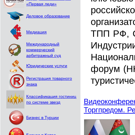
«Первая леди»
российско
Деловое образование
организат
ТПП РФ, 
Медиация
Индустрии
Международный
коммерческий
Национал
арбитражный суд
Юридические услуги
форум (Н
туристиче
Регистрация товарного
знака
Классификация гостиниц
Видеоконферен
по системе звезд
Торгпредом. Р
Бизнес в Турции