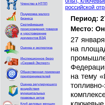
опыт, ключевые
Членство в НТПП
российской от
Поддержка малого
Период: 2
бизнеса
Сертификация
Место: О
происхождения товаров
и удостоверение
27 января
документов ВЭД
на площад
Оценка и экспертиза
промышле
Инспекционное бюро
«Сюрвей-Эксперт»
Федерации
Общественная приемная
на тему 
предпринимателей
топливно-
Оценка регулирующего
воздействия
комплексе
муниципальных
правовых актов
ключевые 
Клуб деловых женщин