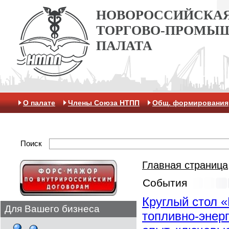
НОВОРОССИЙСКА
ТОРГОВО-ПРОМЫ
ПАЛАТА
О палате
Члены Союза НТПП
Общ. формирования
Антикоррупционная хартия
Контакты
Отделение 
Поиск
Главная страница
События
Круглый стол 
Для Вашего бизнеса
топливно-энер