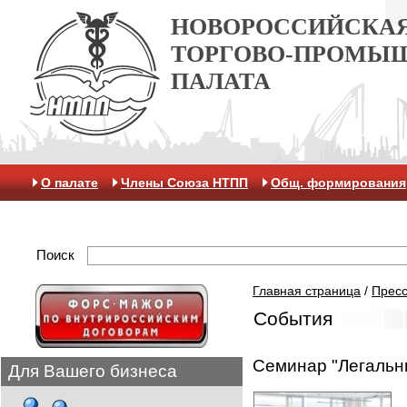
НОВОРОССИЙСКА
ТОРГОВО-ПРОМЫ
ПАЛАТА
О палате
Члены Союза НТПП
Общ. формирования
Антикоррупционная хартия
Контакты
Отделение 
Поиск
Главная страница
/
Пресс
События
Семинар "Легальн
Для Вашего бизнеса