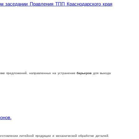
ом заседании Правления ТПП Краснодарского края
овке предложений, направленных на устранение
барьеров
для выхода
онов.
готовлении литейной продукции и механической обработке деталей.