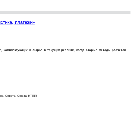
стика, платежи»
ние, комплектующие и сырье в текущих реалиях, когда старые методы расчетов
ена Совета Союза НТПП
!