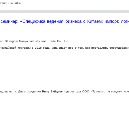
ная палата
семинар: «Специфика ведения бизнеса с Китаем: импорт, логи
р Shanghai Manya Industry and Trade Co., Ltd.
-китайской торговли с 2015 года. Она знает всё о том, как поставлять оборудова
оздравляет с Днем рождения
Нину Зайцеву
- директора ООО «Транспорт и услуги», чл