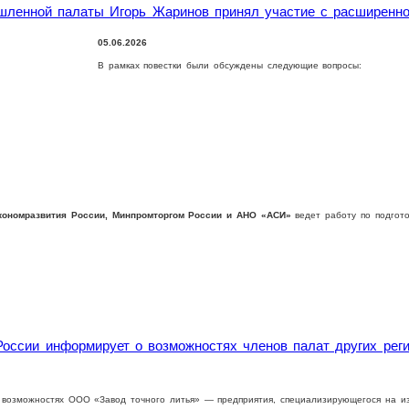
ышленной палаты Игорь Жаринов принял участие с расширенн
05.06.2026
В рамках повестки были обсуждены следующие вопросы:
кономразвития России, Минпромторгом России и АНО «АСИ»
ведет работу по подгот
оссии информирует о возможностях членов палат других реги
 возможностях ООО «Завод точного литья» — предприятия, специализирующегося на из