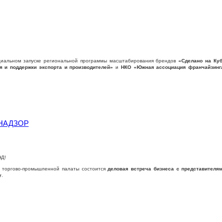
циальном запуске региональной программы масштабирования брендов
«Сделано на Ку
я и поддержки экспорта и производителей»
и
НКО «Южная ассоциация франчайзинг
НАДЗОР
ЭД!
й торгово-промышленной палаты состоится
деловая встреча бизнеса с представителя
у
.