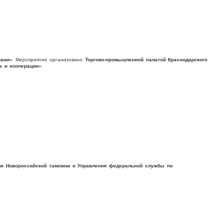
бани»
. Мероприятие организовано
Торгово-промышленной палатой Краснодарского
а и кооперации»
.
ми Новороссийской таможни и Управления федеральной службы по