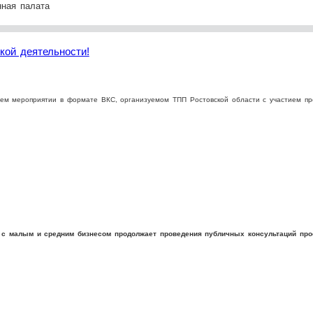
ная палата
ой деятельности!
щем мероприятии в формате ВКС, организуемом ТПП Ростовской области с участием п
с малым и средним бизнесом продолжает проведения публичных консультаций прое