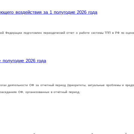
ющего воздействия за 1 полугодие 2026 года
кой Федерации подготовлен периодический отчет о работе системы ТПП в РФ по оценк
 полугодие 2026 года
тогах деятельности ОФ за отчетный период (приоритеты, актуальные проблемы и пред
 заседаниях ОФ, организованных в отчётный период.