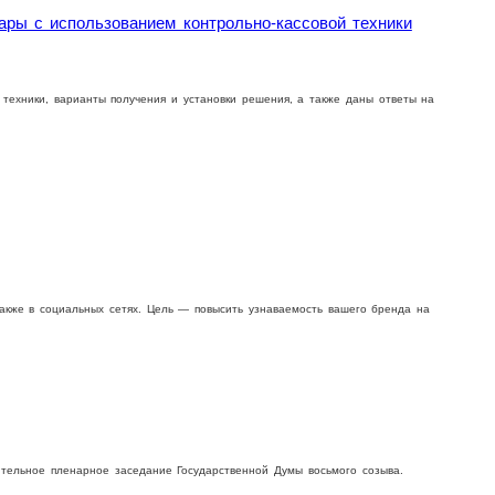
ры с использованием контрольно-кассовой техники
 техники, варианты получения и установки решения, а также даны ответы на
кже в социальных сетях. Цель — повысить узнаваемость вашего бренда на
ительное пленарное заседание Государственной Дyмы восьмого созыва.