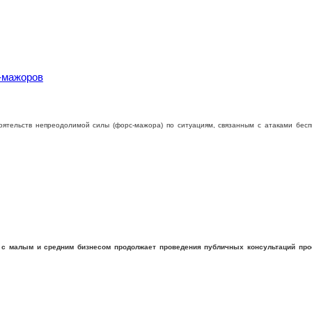
-мажоров
оятельств непреодолимой силы (форс-мажора) по ситуациям, связанным с атаками бес
с малым и средним бизнесом продолжает проведения публичных консультаций прое