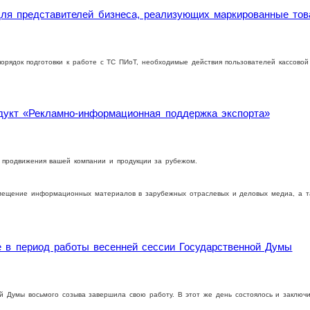
я представителей бизнеса, реализующих маркированные това
орядок подготовки к работе с ТС ПИоТ, необходимые действия пользователей кассовой
дукт «Рекламно-информационная поддержка экспорта»
а продвижения вашей компании и продукции за рубежом.
мещение информационных материалов в зарубежных отраслевых и деловых медиа, а та
е в период работы весенней сессии Государственной Думы
ой Думы восьмого созыва завершила свою работу. В этот же день состоялось и заключ