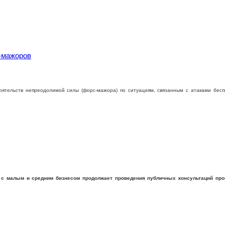
-мажоров
оятельств непреодолимой силы (форс-мажора) по ситуациям, связанным с атаками бес
с малым и средним бизнесом продолжает проведения публичных консультаций прое