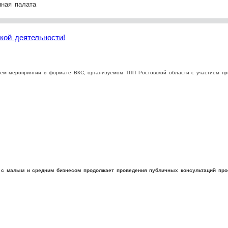
ная палата
ой деятельности!
щем мероприятии в формате ВКС, организуемом ТПП Ростовской области с участием п
с малым и средним бизнесом продолжает проведения публичных консультаций прое