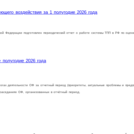
ющего воздействия за 1 полугодие 2026 года
кой Федерации подготовлен периодический отчет о работе системы ТПП в РФ по оценк
 полугодие 2026 года
тогах деятельности ОФ за отчетный период (приоритеты, актуальные проблемы и пред
 заседаниях ОФ, организованных в отчётный период.