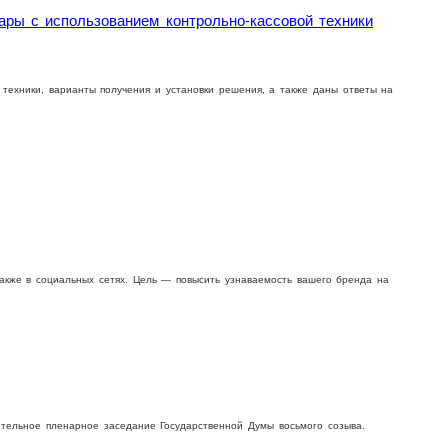
ры с использованием контрольно-кассовой техники
 техники, варианты получения и установки решения, а также даны ответы на
кже в социальных сетях. Цель — повысить узнаваемость вашего бренда на
ительное пленарное заседание Государственной Дyмы восьмого созыва.