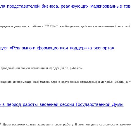
я представителей бизнеса, реализующих маркированные това
орядок подготовки к работе с ТС ПИоТ, необходимые действия пользователей кассовой
дукт «Рекламно-информационная поддержка экспорта»
а продвижения вашей компании и продукции за рубежом.
мещение информационных материалов в зарубежных отраслевых и деловых медиа, а та
е в период работы весенней сессии Государственной Думы
ой Думы восьмого созыва завершила свою работу. В этот же день состоялось и заключ