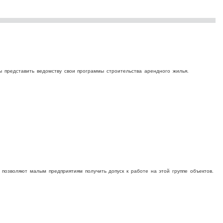
ы представить ведомству свои программы строительства арендного жилья.
 позволяют малым предприятиям получить допуск к работе на этой группе объектов.