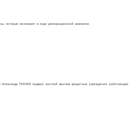
сы, которые возникают в ходе декларационной кампании.
ая Александр ТКАЧЕВ подверг жесткой критике кредитные учреждения, работающие