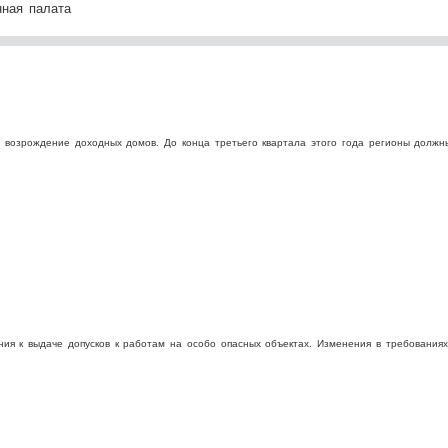
ная палата
а возрождение доходных домов. До конца третьего квартала этого года регионы должн
ния к выдаче допусков к работам на особо опасных объектах. Изменения в требованиях