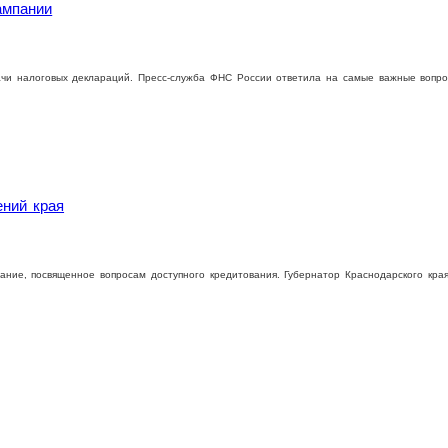
ампании
ачи налоговых деклараций. Пресс-служба ФНС России ответила на самые важные вопро
ений края
ание, посвященное вопросам доступного кредитования. Губернатор Краснодарского кр