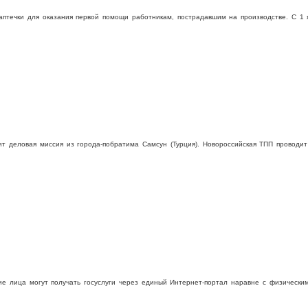
аптечки для оказания первой помощи работникам, пострадавшим на производстве. С 1 
т деловая миссия из города-побратима Самсун (Турция). Новороссийская ТПП проводит
ие лица могут получать госуслуги через единый Интернет-портал наравне с физическим