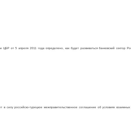
 ЦБР от 5 апреля 2011 года определено, как будет развиваться банковский сектор Ро
ет в силу российско-турецкое межправительственное соглашение об условиях взаимных