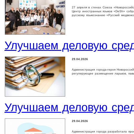
27 апреля в стенах Союза «Новороссийс
Центр иностранных языков «DeSh» собрал
русскому языкознанию «Русский медвеж
Улучшаем деловую сре
29.04.2026
Администрация города-героя Новороссий
регулирующее размещение ларьков, пави
Улучшаем деловую сре
29.04.2026
Администрация города разработала прое