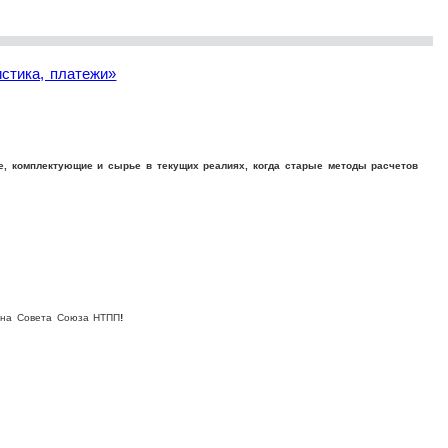
стика, платежи»
ние, комплектующие и сырье в текущих реалиях, когда старые методы расчетов
ена Совета Союза НТПП
!