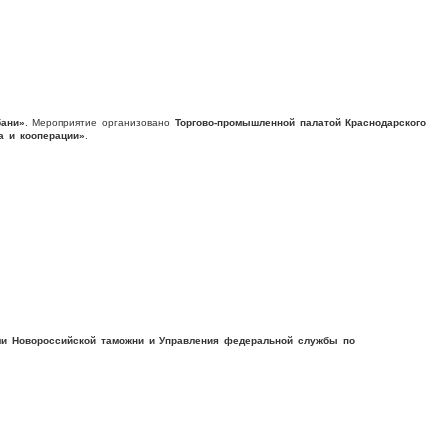
бани»
. Мероприятие организовано
Торгово-промышленной палатой Краснодарского
а и кооперации»
.
ми Новороссийской таможни и Управления федеральной службы по