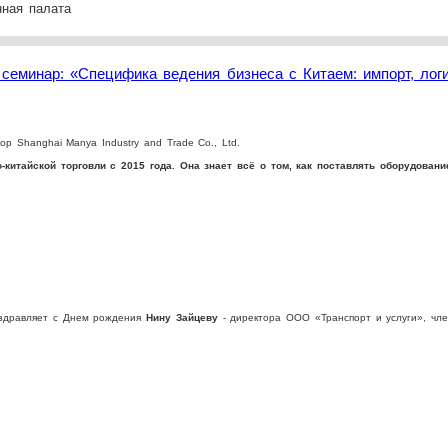
ная палата
семинар: «Специфика ведения бизнеса с Китаем: импорт, логи
р Shanghai Manya Industry and Trade Co., Ltd.
-китайской торговли с 2015 года. Она знает всё о том, как поставлять оборудова
оздравляет с Днем рождения
Нину Зайцеву
- директора ООО «Транспорт и услуги», чл