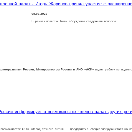
ышленной палаты Игорь Жаринов принял участие с расширенн
05.06.2026
В рамках повестки были обсуждены следующие вопросы:
кономразвития России, Минпромторгом России и АНО «АСИ»
ведет работу по подгот
оссии информирует о возможностях членов палат других реги
 возможностях ООО «Завод точного литья» — предприятия, специализирующегося на из