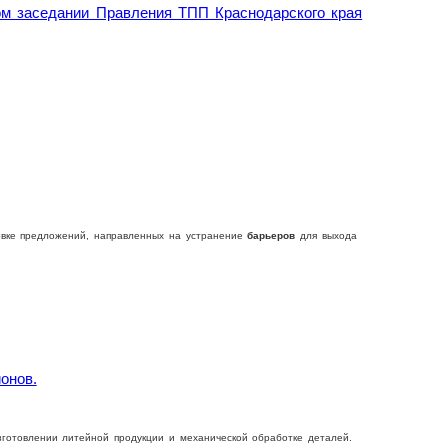
ом заседании Правления ТПП Краснодарского края
овке предложений, направленных на устранение
барьеров
для выхода
онов.
готовлении литейной продукции и механической обработке деталей.