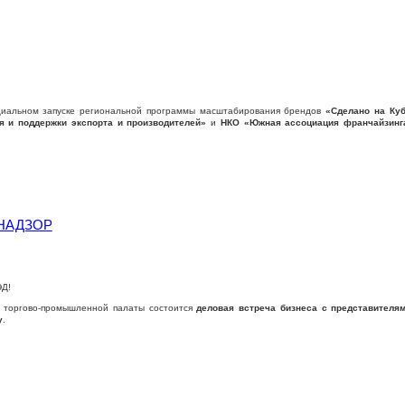
циальном запуске региональной программы масштабирования брендов
«Сделано на Ку
я и поддержки экспорта и производителей»
и
НКО «Южная ассоциация франчайзинг
НАДЗОР
ЭД!
й торгово-промышленной палаты состоится
деловая встреча бизнеса с представителя
у
.